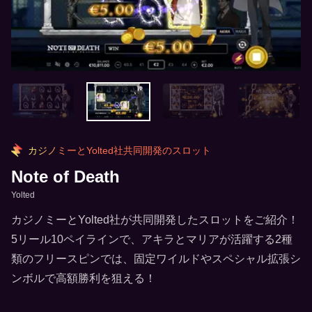
カジノミーとYolted社共同開発のスロット
Note of Death
Yolted
カジノミーとYolted社が共同開発したスロットをご紹介！
5リール10ペイラインで、アキラとマリアが活躍する2種
類のフリースピンでは、固定ワイルドやスペシャル拡張シ
ンボルで高額勝利を狙える！