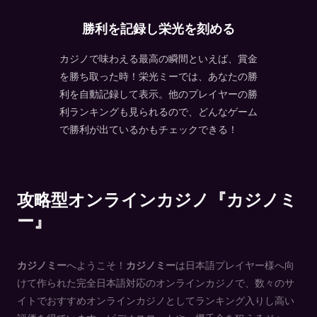
勝利を記録し栄光を刻める
カジノで味わえる最高の瞬間といえば、賞金
を勝ち取った時！栄光ミーでは、あなたの勝
利を自動記録して表示。他のプレイヤーの勝
利ランキングも見られるので、どんなゲーム
で勝利が出ているかもチェックできる！
攻略型オンラインカジノ
『カジノミ
ー』
カジノミー
へようこそ！
カジノミー
は日本語プレイヤー様へ向
けて作られた完全日本語対応のオンラインカジノで、数々のサ
イトでおすすめオンラインカジノとしてランキング入りし高い