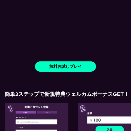
無料お試しプレイ
簡単3ステップで新規特典ウェルカムボーナスGET！