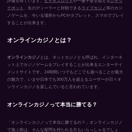
評価を得ています。
ビデオスロット
や一攫千金を狙える
ジャッ
クポット
、生のディーラーと対戦できる
ライブカジノ
等のカジ
ノゲームを、今いる場所からPCやタブレット、スマホでプレイ
することが出来ます。
オンラインカジノとは？
オンラインカジノ
とは、ネットカジノとも呼ばれ、インターネ
ット上でカジノゲームをプレイすることが出来るエンターテイ
メントサイトです。24時間いつでもどこでも遊べることが最大
の魅力で、いまや日本でも300万人を超えるユーザーが日々オ
ンラインカジノを楽しんでいると言われています。
オンラインカジノって本当に勝てる？
「オンラインカジノって本当に勝てるの？」オンラインカジノ
で遊ぶ前は、そんな疑問を持たれる方もいらっしゃるでしょ