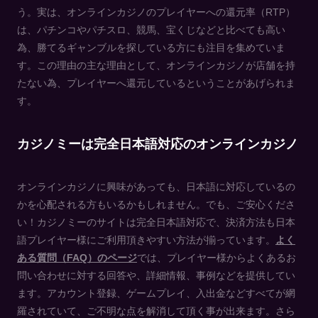
う。実は、オンラインカジノのプレイヤーへの還元率（RTP）
は、パチンコやパチスロ、競馬、宝くじなどと比べても高い
為、勝てるギャンブルを探している方にも注目を集めていま
す。この理由の主な理由として、オンラインカジノが店舗を持
たない為、プレイヤーへ還元しているということがあげられま
す。
カジノミーは完全日本語対応のオンラインカジノ
オンラインカジノに興味があっても、日本語に対応しているの
かを心配される方もいるかもしれません。でも、ご安心くださ
い！カジノミーのサイトは完全日本語対応で、決済方法も日本
語プレイヤー様にご利用頂きやすい方法が揃っています。
よく
ある質問（FAQ）のページ
では、プレイヤー様からよくあるお
問い合わせに対する回答や、詳細情報、事例などを提供してい
ます。アカウント登録、ゲームプレイ、入出金などすべてが網
羅されていて、ご不明な点を解消して頂く事が出来ます。さら