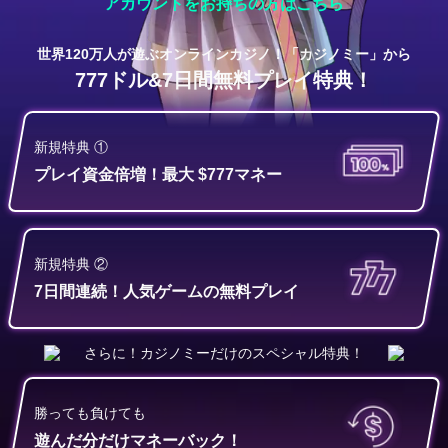
アカウントをお持ちの方はこちら
世界120万人が遊ぶオンラインカジノ！「カジノミー」から
777ドル&7日間無料プレイ特典！
新規特典 ①
プレイ資金倍増！最大 $777マネー
新規特典 ②
7日間連続！人気ゲームの無料プレイ
さらに！カジノミーだけのスペシャル特典！
勝っても負けても
遊んだ分だけマネーバック！