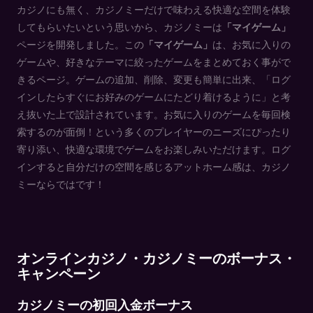
カジノにも無く、カジノミーだけで味わえる快適な空間を体験
してもらいたいという思いから、カジノミーは
「マイゲーム」
ページを開発しました。この
「マイゲーム」
は、お気に入りの
ゲームや、好きなテーマに絞ったゲームをまとめておく事がで
きるページ。ゲームの追加、削除、変更も簡単に出来、「ログ
インしたらすぐにお好みのゲームにたどり着けるように」と考
え抜いた上で設計されています。お気に入りのゲームを毎回検
索するのが面倒！という多くのプレイヤーのニーズにぴったり
寄り添い、快適な環境でゲームをお楽しみいただけます。ログ
インすると自分だけの空間を感じるアットホーム感は、カジノ
ミーならではです！
オンラインカジノ・カジノミーのボーナス・
キャンペーン
カジノミーの初回入金ボーナス