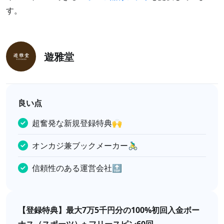
す。
遊雅堂
良い点
超奮発な新規登録特典🙌
オンカジ兼ブックメーカー🚴‍♂️
信頼性のある運営会社🔝
【登録特典】最大7万5千円分の100%初回入金ボー