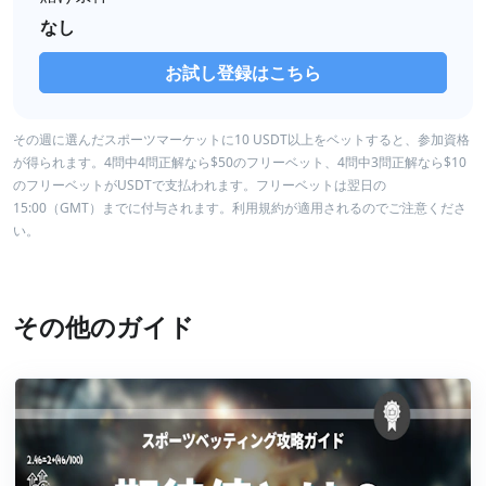
なし
お試し登録はこちら
その週に選んだスポーツマーケットに10 USDT以上をベットすると、参加資格
が得られます。4問中4問正解なら$50のフリーベット、4問中3問正解なら$10
のフリーベットがUSDTで支払われます。フリーベットは翌日の
15:00（GMT）までに付与されます。利用規約が適用されるのでご注意くださ
い。
その他のガイド