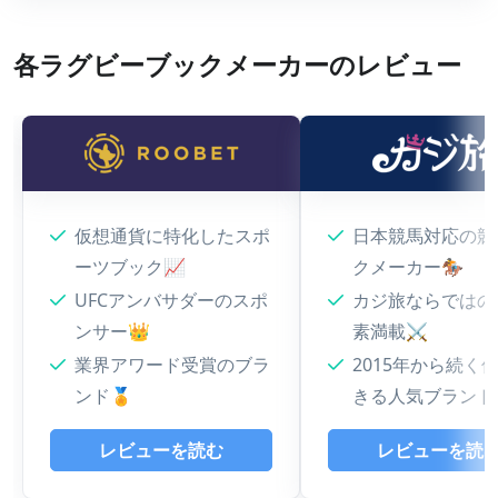
各ラグビーブックメーカーのレビュー
仮想通貨に特化したスポ
日本競馬対応の競
ーツブック📈
クメーカー🏇
UFCアンバサダーのスポ
カジ旅ならではの
ンサー👑
素満載⚔
業界アワード受賞のブラ
2015年から続く
ンド🏅
きる人気ブラン
レビューを読む
レビューを読