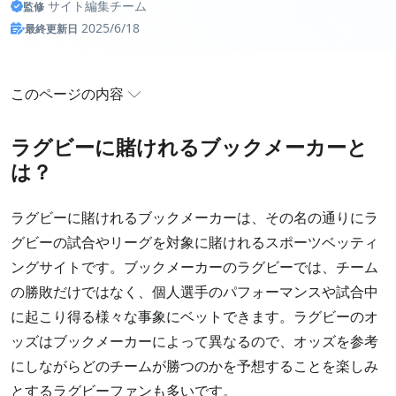
サイト編集チーム
監修
2025/6/18
最終更新日
このページの内容
ラグビーに賭けれるブックメーカーとは？
ラグビーに賭けれるブックメーカーと
は？
ラグビー賭けランキング【2026年8月更新】
おすすめのラグビーブックメーカー厳選
ラグビーに賭けれるブックメーカーは、その名の通りにラ
ブックメーカーのラグビーオッズ比較
グビーの試合やリーグを対象に賭けれるスポーツベッティ
ブックメーカーで賭けれるラグビーの種類
ングサイトです。ブックメーカーのラグビーでは、チーム
の勝敗だけではなく、個人選手のパフォーマンスや試合中
ラグビー賭けアプリ：スマホにインストール可
に起こり得る様々な事象にベットできます。ラグビーのオ
ラグビーに賭けれるスポーツベッティングサイト一
ッズはブックメーカーによって異なるので、オッズを参考
覧
にしながらどのチームが勝つのかを予想することを楽しみ
よくある質問
とするラグビーファンも多いです。