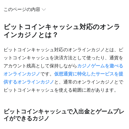
このページの内容
ビットコインキャッシュ対応のオンラインカジノと
ビットコインキャッシュ対応のオンラ
は？
インカジノとは？
オンラインカジノのビットコインキャッシュ決済表
ビットコインキャッシュ対応のオンラインカジノとは、ビ
ビットコインキャッシュが使えるおすすめカジノ厳
ットコインキャッシュを決済方法として使ったり、通貨を
選（2026年8月更新）
アカウント残高として保持しながら
カジノゲームを遊べる
ビットコインキャッシュ（BCH）について
オンラインカジノ
です。
仮想通貨に特化したサービスを提
ビットコインキャッシュBCHの起源と背景
供するオンラインカジノ
と、通常のオンラインカジノとで
ビットコインキャッシュを使える範囲に差があります。
オンラインカジノでビットコインキャッシュを使用
するメリット
ビットコインキャッシュをオンラインカジノで利用
ビットコインキャッシュで入出金とゲームプレ
イができるカジノ
するデメリット
オンラインカジノのBCH入金ガイド