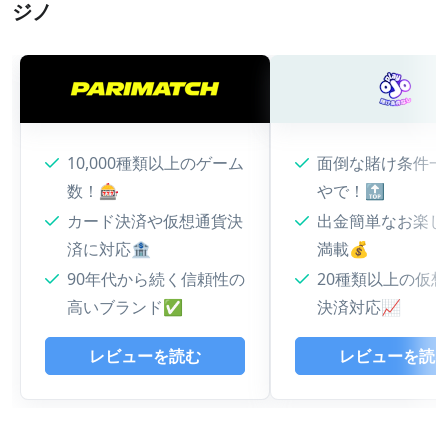
ジノ
10,000種類以上のゲーム
面倒な賭け条件一
数！🎰
やで！🔝
カード決済や仮想通貨決
出金簡単なお楽し
済に対応🏦
満載💰
90年代から続く信頼性の
20種類以上の仮
高いブランド✅
決済対応📈
レビューを読む
レビューを読