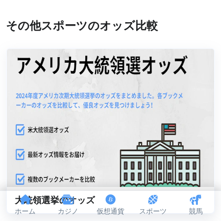
決済方法
4
その他スポーツのオッズ比較
ライセンス・安全性
4
デザイン・使いやすさ
4
総合評価
4
お試し登録する
レビューを読む
大統領選挙のオッズ
ホーム
カジノ
仮想通貨
スポーツ
競馬