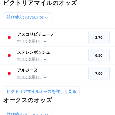
ビクトリアマイルのオッズ
並び替え:
Favourite
アスコリピチェーノ
2.70
すべて表示 (2)
ステレンボッシュ
6.50
すべて表示 (2)
アルジーヌ
7.00
すべて表示 (2)
ビクトリアマイルオッズを詳しく見る
オークスのオッズ
並び替え:
Favourite