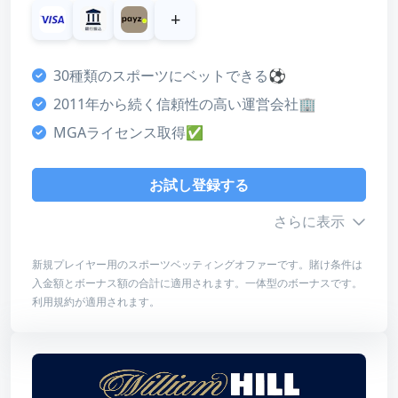
+
ボーナス
4
30種類のスポーツにベットできる⚽
カスタマーサポート
3
2011年から続く信頼性の高い運営会社🏢
MGAライセンス取得✅
決済方法
4
お試し登録する
ライセンス・安全性
4
さらに表示
デザイン・使いやすさ
新規プレイヤー用のスポーツベッティングオファーです。賭け条件は
4
入金額とボーナス額の合計に適用されます。一体型のボーナスです。
ボーナス詳細
利用規約が適用されます。
総合評価
最低入金額
10ドル
4
最高額
150ドル
お試し登録する