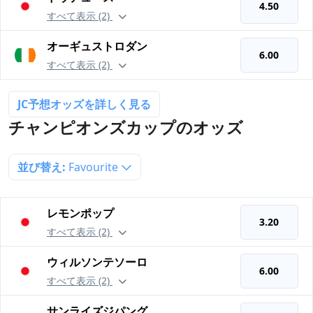
4.50
すべて表示 (2)
オーギュストロダン
6.00
すべて表示 (2)
JC予想オッズを詳しく見る
チャンピオンズカップのオッズ
並び替え:
Favourite
レモンポップ
3.20
すべて表示 (2)
ウィルソンテソーロ
6.00
すべて表示 (2)
サンライズジパング