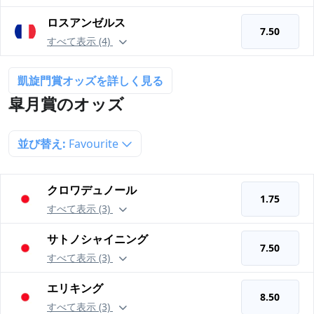
ロスアンゼルス
7.50
すべて表示 (4)
凱旋門賞オッズを詳しく見る
皐月賞のオッズ
並び替え:
Favourite
クロワデュノール
1.75
すべて表示 (3)
サトノシャイニング
7.50
すべて表示 (3)
エリキング
8.50
すべて表示 (3)