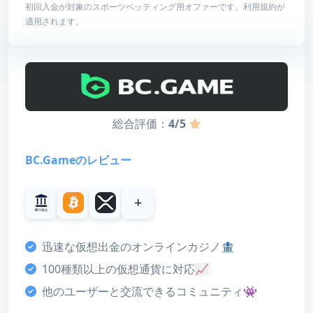
4
初回入金が対象のスポーツベッティング用オファーです。利用規約が
適用されます。
総合評価
ボーナス詳細
5
最低入金額
315円
最高額
78,000円
お試し登録する
賭け条件
5倍
総合評価：
4/5
レビューを読む
有効期限
-
BC.Gameのレビュー
+
スコア
ボーナス
迅速な仮想出金のオンラインカジノ🏦
4
100種類以上の仮想通貨に対応📈
カスタマーサポート
他のユーザーと交流できるコミュニティ👾
4