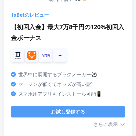
有効期限
なし
1xBetのレビュー
【初回入金】最大7万8千円の120%初回入
金ボーナス
スコア
ボーナス
+
4
カスタマーサポート
世界中に展開するブックメーカー⚽
4
マージンが低くてオッズが高い📈
決済方法
スマホ用アプリもインストール可能📱
5
ライセンス・安全性
お試し登録する
5
さらに表示
デザイン・使いやすさ