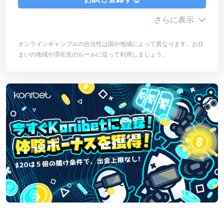
4
さらに表示
デザイン・使いやすさ
5
オンラインギャンブルの合法性は国や地域によって異なります。お住
まいの地域や滞在先のルールに従って利用しましょう。
総合評価
ボーナス詳細
4
最低入金額
-
最高額
-
お試し登録する
レビューを読む
スコア
ボーナス
4
カスタマーサポート
4