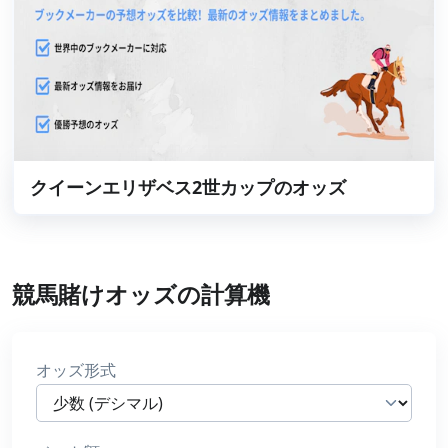
クイーンエリザベス2世カップのオッズ
競馬賭けオッズの計算機
オッズ形式