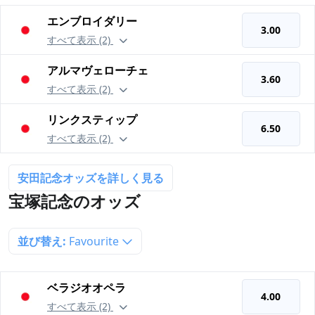
皐月賞のオッズ
エンブロイダリー
天皇賞（春）のオッズ
3.00
すべて表示 (2)
ビクトリアマイルのオッズ
アルマヴェローチェ
オークスのオッズ
3.60
すべて表示 (2)
天皇賞（秋）のオッズ
リンクスティップ
ジャパンカップのオッズ
6.50
すべて表示 (2)
チャンピオンズカップのオッズ
安田記念オッズを詳しく見る
有馬記念のオッズ
宝塚記念のオッズ
サウジカップのオッズ
香港競馬のオッズまとめ
並び替え:
Favourite
競馬賭けオッズの計算機
競馬に賭けれるブックメーカー全リスト
ベラジオオペラ
4.00
すべて表示 (2)