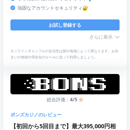
ボーナス
強固なアカウントセキュリティ🔐
4
カスタマーサポート
お試し登録する
4
さらに表示
決済方法
オンラインギャンブルの合法性は国や地域によって異なります。お住
1
まいの地域や滞在先のルールに従って利用しましょう。
まとめ
ライセンス・安全性
コニベットは、2019年から運営されているエンター
5
テインメント性に長けたオンラインカジノで、ユー
デザイン・使いやすさ
モアに溢れたプロモーション等で人気があります。
4
日本語対応で、限定ゲームやオリジナルスポーツを
総合評価
総合評価：
4/5
含めて豊富なゲームを取り揃えているブランドで
4
す。また、初回入金ボーナスやキャッシュバックな
ボンズカジノのレビュー
ど、お得なキャンペーンも充実しています。
【初回から5回目まで】最大395,000円相
お試し登録する