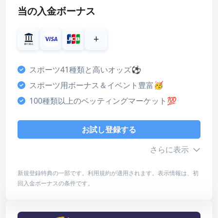
当の入金ボーナス
レビューを読む
スコア
+
ボーナス
4
スポーツ41種類と高いオッズ⚽
カスタマーサポート
3
スポーツ用ボーナス＆イベント豊富🥳
100種類以上のベッティングマーケット💯
決済方法
5
お試し登録する
ライセンス・安全性
3
さらに表示
デザイン・使いやすさ
新規登録特典の一部です。利用規約が適用されます。表示情報は、初
5
回入金ボーナスの条件です。
ボーナス詳細
総合評価
最低入金額
¥2,000～50,000
4