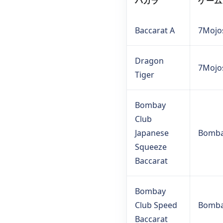
バカラ
ゲーム
Baccarat A
7Mojo
Dragon
7Mojo
Tiger
Bombay
Club
Japanese
Bomba
Squeeze
Baccarat
Bombay
Club Speed
Bomba
Baccarat