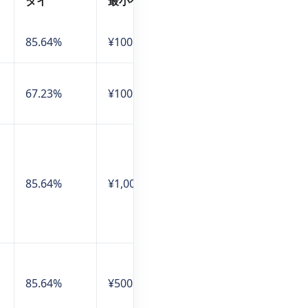
タイ
最小ベット
最大ベット
85.64%
¥100
¥2,500,000
67.23%
¥100
¥2,500,000
85.64%
¥1,000
¥20,000,000
85.64%
¥500
¥20,000,000