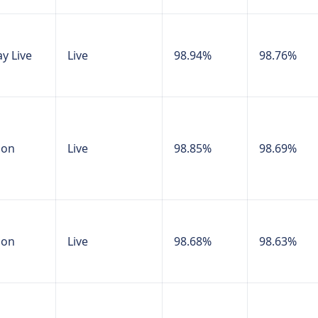
y Live
Live
98.94%
98.76%
ion
Live
98.85%
98.69%
ion
Live
98.68%
98.63%