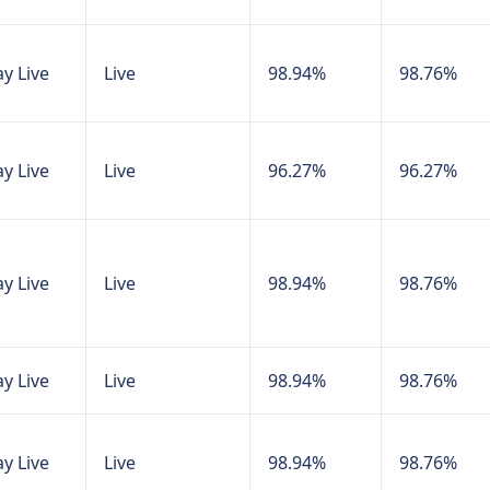
y Live
Live
98.94%
98.76%
y Live
Live
96.27%
96.27%
y Live
Live
98.94%
98.76%
y Live
Live
98.94%
98.76%
y Live
Live
98.94%
98.76%