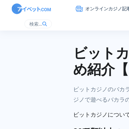
オンラインカジノ記
検索…
ビットカ
め紹介【2
ビットカジノのバカ
ジノで遊べるバカラ
ビットカジノについ