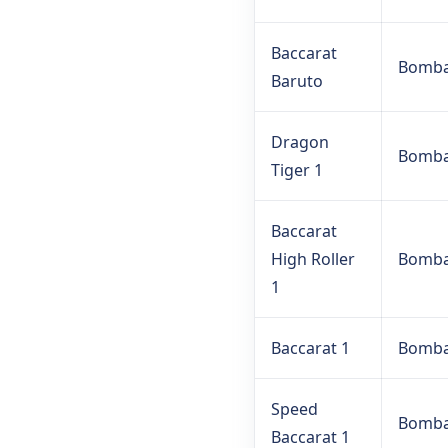
Baccarat
Bomba
Baruto
Dragon
Bomba
Tiger 1
Baccarat
High Roller
Bomba
1
Baccarat 1
Bomba
Speed
Bomba
Baccarat 1