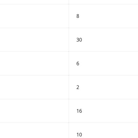
を初回入金ボーナスでお得にプレイ
8
30
6
2
16
10