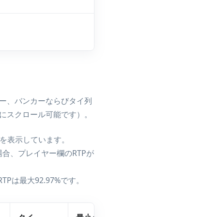
ー、バンカーならびタイ列
にスクロール可能です）。
Pを表示しています。
合、プレイヤー欄のRTPが
TPは最大92.97%です。