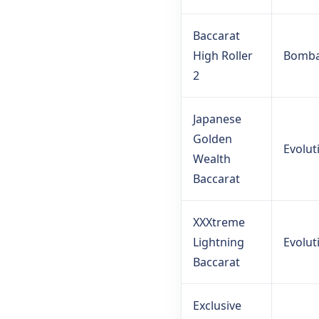
Baccarat
High Roller
Bomba
2
Japanese
Golden
Evolut
Wealth
Baccarat
XXXtreme
Lightning
Evolut
Baccarat
Exclusive