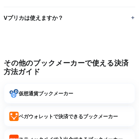
してください。それでも解決しない場合は、ブックメーカ
ーのカスタマーサポートに問い合わせてください。
バンドルカードなどのプリペイド式カードは、一部のブッ
Vプリカは使えますか？
クメーカーで利用できる場合がありますが、対応状況はサ
イトによって異なります。事前にブックメーカーの対応状
Vプリカもプリペイド式のカードであり、利用可能かどう
況を確認してください。
かはブックメーカーによります。多くの場合、プリペイド
カードは利用できないことが多いので、公式サイトで確認
その他のブックメーカーで使える決済
することをおすすめします。
方法ガイド
仮想通貨ブックメーカー
ベガウォレットで決済できるブックメーカー