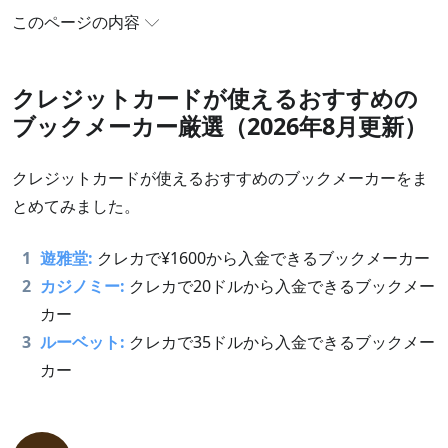
このページの内容
クレジットカードが使えるおすすめのブックメーカ
クレジットカードが使えるおすすめの
ー厳選（2026年8月更新）
ブックメーカー厳選（2026年8月更新）
クレジットカードの特徴
ブックメーカーにおけるクレジットカードの使い方
クレジットカードが使えるおすすめのブックメーカーをま
とめてみました。
クレジットカードに関する決済トラブルの対処方法
VISAが使えるブックメーカー比較表
1
遊雅堂:
クレカで¥1600から入金できるブックメーカー
JCBカードが使えるブックメーカー比較表
2
カジノミー:
クレカで20ドルから入金できるブックメー
Mastercardが使えるブックメーカー比較表
カー
3
ルーベット:
クレカで35ドルから入金できるブックメー
AMEXが使えるブックメーカー比較表
カー
よくある質問