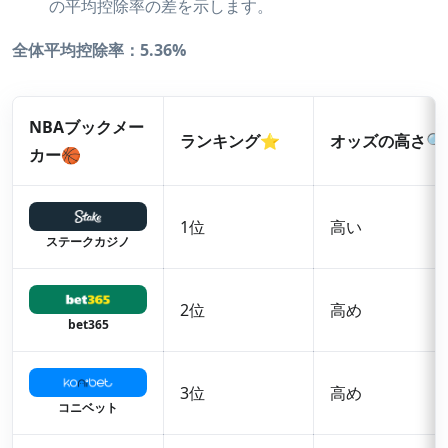
の平均控除率の差を示します。
全体平均控除率：5.36%
NBAブックメー
ランキング⭐
オッズの高さ🔍
カー🏀
1位
高い
ステークカジノ
2位
高め
bet365
3位
高め
コニベット