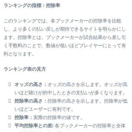
の選手のリバウンド回数など、あらゆる事象がベットの対
ランキングの指標：控除率
スマホ向けのバスケ賭けアプリ【2026年8月】
象です。
バスケに賭けれるブックメーカーリスト
このランキングでは、各ブックメーカーの控除率を比較
し、より多くの払い戻しが期待できるサイトを明らかにし
ます。控除率とは、ブックメーカーが試合結果から差し引
く手数料のことで、数値が低いほどプレイヤーにとって有
利となります。
ランキング表の見方
オッズの高さ：
オッズの高さを示します。オッズが高
いほど賭けが的中したときの支払いが多くなります。
控除率の高さ：
控除率の高さを示します。控除率が低
いほどユーザーに有利です。
控除率：
実際の控除率の値です。
平均控除率との差:
各ブックメーカーの控除率と全体