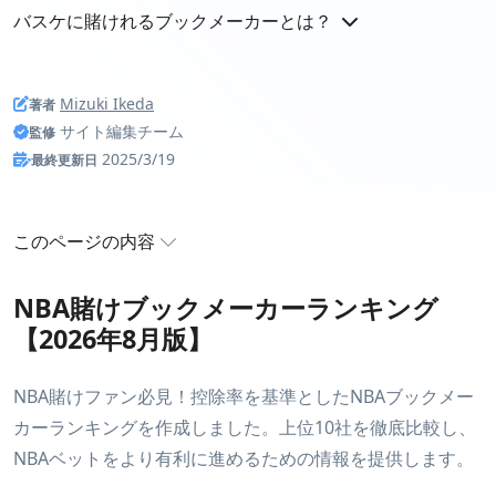
バスケに賭けれるブックメーカーとは？
バスケに賭けれるブックメーカーと
Mizuki Ikeda
著者
は？
サイト編集チーム
監修
2025/3/19
最終更新日
バスケに賭けれるブックメーカーとは、バスケットボール
の試合を対象に賭けることができるブックメーカーです。
このページの内容
バスケは野球やサッカー、総合格闘技、テニスといったス
ポーツに次いで人気のあるスポーツなので、基本的にはど
NBA賭けブックメーカーランキング【2026年8月
NBA賭けブックメーカーランキング
のブックメーカーでも賭けの対象として提供されていま
版】
【2026年8月版】
す。
バスケットブックメーカーのおすすめ
NBA賭けファン必見！控除率を基準としたNBAブックメー
ブックメーカーのバスケットボールオッズ比較
WINNERオッズ（試合やリーグに勝つチームを予想するマ
カーランキングを作成しました。上位10社を徹底比較し、
ーケット）だけを対象とする
スポーツくじ
とは異なり、ブ
ブックメーカーで賭けれるバスケの種類
NBAベットをより有利に進めるための情報を提供します。
ックメーカーのバスケ賭けでは細かい点数の予想から特定
ブックメーカーでのバスケの賭け方