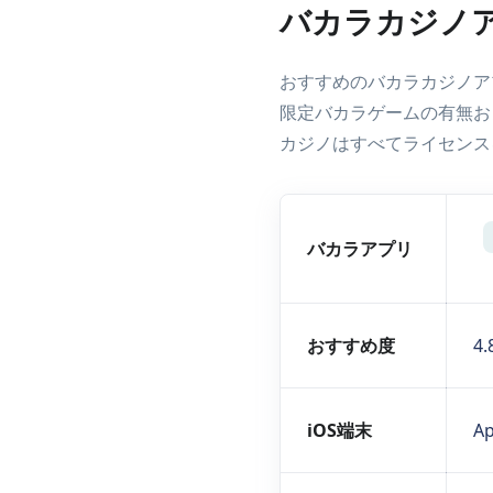
ジノ
によって提供されてい
バカラカジノアプリのお
バカラカジノア
おすすめのオンライン
おすすめのバカラカジノア
バカラオンラインカジ
限定バカラゲームの有無お
【元オンカジ勤務に聞
カジノはすべてライセンス
【iOSおすすめ】無料
バカラアプリで遊べる
カジノアプリのバカラ
バカラアプリ
おすすめ度
4.
iOS端末
Ap