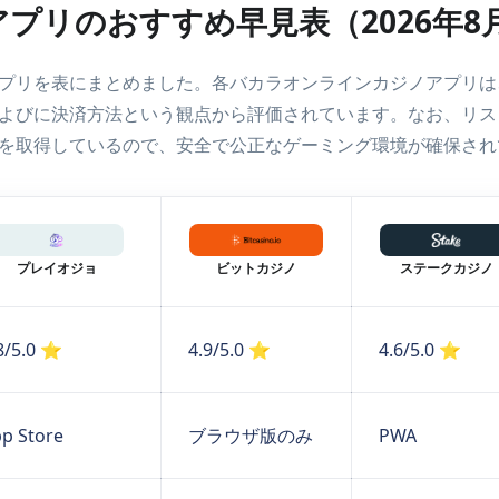
るので、日本語に完全に対応しています。
すすめ早見表（2026年8月更新）
プリのおすすめ早見表（2026年8
バカラのカジノアプリ
プリを表にまとめました。各バカラオンラインカジノアプリは
ノアプリのインストールガイド
よびに決済方法という観点から評価されています。なお、リス
いてみた】バカラアプリで稼ぐことはできる？
を取得しているので、安全で公正なゲーミング環境が確保され
のバカラカジノアプリ
バカラの種類
にイカサマはある？
プレイオジョ
ビットカジノ
ステークカジノ
8/5.0 ⭐
4.9/5.0 ⭐
4.6/5.0 ⭐
p Store
ブラウザ版のみ
PWA