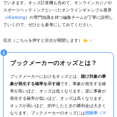
ていきます。オッズ計算機も含めて、オンラインカジノや
スポーツベッティングといったオンラインギャンブル業界
（
iGaming
）の専門知識を持つ編集チームが丁寧に説明し
ていくので、ぜひとも参考にしてみてください。
目次（こちらを押すと目次が開閉します）👈
ブックメーカーのオッズとは？
ブックメーカーのオッズとは？
オッズの種類
オッズと確率について
ブックメーカーにおけるオッズとは、
賭け対象の事
オッズ計算機
象が発生する確率を示す値
です。事象が発生する確
オッズ換算機
率が高いほど、オッズは低くなります。逆に事象が
発生する確率が低いほど、オッズは高くなります。
オッズが高いほど、的中したときの勝利金は大きく
なります。ブックメーカーのオッズには
控除率（マ