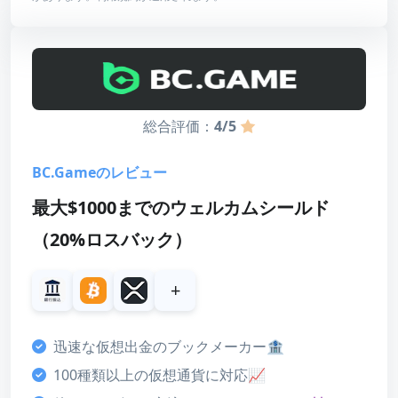
レビューを読む
最低入金額
10 USDT（または相当）
最高額
30,000 USDT
賭け条件
35倍
総合評価：
4/5
有効期限
7日
BC.Gameのレビュー
最大$1000までのウェルカムシールド
スコア
（20%ロスバック）
ボーナス
4
+
カスタマーサポート
3
迅速な仮想出金のブックメーカー🏦
決済方法
100種類以上の仮想通貨に対応📈
5