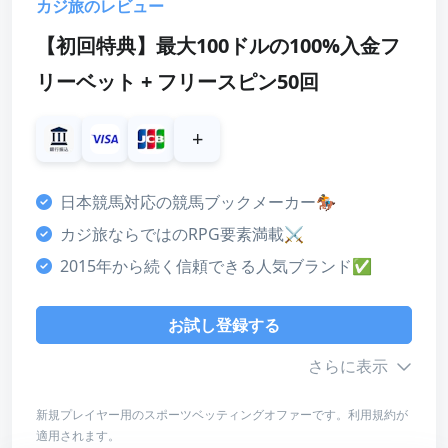
カジ旅のレビュー
【初回特典】最大100ドルの100%入金フ
リーベット + フリースピン50回
+
日本競馬対応の競馬ブックメーカー🏇
カジ旅ならではのRPG要素満載⚔
2015年から続く信頼できる人気ブランド✅
お試し登録する
さらに表示
新規プレイヤー用のスポーツベッティングオファーです。利用規約が
適用されます。
ボーナス詳細