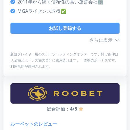
2011年から続く信頼性の高い運営会社🏢
オンラインカジノ
MGAライセンス取得✅
4
カスタマーサポート
お試し登録する
4
さらに表示
決済方法
4
新規プレイヤー用のスポーツベッティングオファーです。賭け条件は
入金額とボーナス額の合計に適用されます。一体型のボーナスです。
ライセンス・安全性
ボーナス詳細
利用規約が適用されます。
5
最低入金額
10ドル
デザイン・使いやすさ
最高額
150ドル
4
総合評価
賭け条件
5倍
5
総合評価：
4/5
有効期限
30日
ルーベットのレビュー
お試し登録する