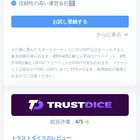
信頼性の高い運営会社🔝
デザイン・使いやすさ
5
お試し登録する
総合評価
さらに表示
4
その週に選んだスポーツマーケットに10 USDT以上をベットすると、
参加資格が得られます。4問中4問正解なら$50のフリーベット、4問
お試し登録する
ボーナス詳細
中3問正解なら$10のフリーベットがUSDTで支払われます。フリーベ
ットは翌日の15:00（GMT）までに付与されます。利用規約が適用さ
レビューを読む
最低入金額
10 USDT
れるのでご注意ください。
最高額
50 USDT
賭け条件
なし
総合評価：
4/5
スコア
トラストダイスのレビュー