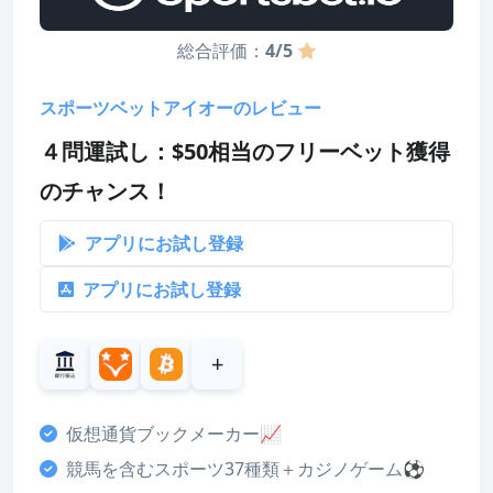
お試し登録する
賭け条件
25～30倍
総合評価：
4/5
レビューを読む
有効期限
30日
スポーツベットアイオーのレビュー
４問運試し：$50相当のフリーベット獲得
のチャンス！
スコア
ボーナス
アプリにお試し登録
4
アプリにお試し登録
カスタマーサポート
4
+
決済方法
4
仮想通貨ブックメーカー📈
ライセンス・安全性
競馬を含むスポーツ37種類＋カジノゲーム⚽
4