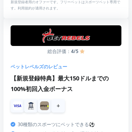
新規登録者用のオファーです。フリーベットはスポーツベット専用で
お試し登録する
す。利用規約が適用されます。
ボーナス詳細
レビューを読む
最低入金額
入金履歴必要
最高額
10,000円
賭け条件
なし
総合評価：
4/5
有効期限
7日
ベットレベルズのレビュー
【新規登録特典】最大150ドルまでの
100%初回入金ボーナス
スコア
ボーナス
+
5
スポーツベット
30種類のスポーツにベットできる⚽
4