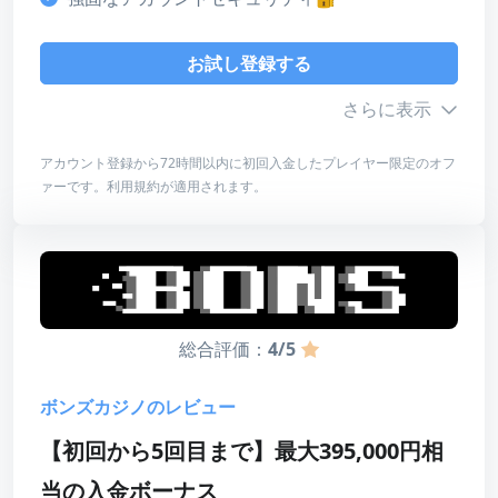
4
ライセンス・安全性
お試し登録する
4
さらに表示
デザイン・使いやすさ
5
アカウント登録から72時間以内に初回入金したプレイヤー限定のオフ
ァーです。利用規約が適用されます。
総合評価
ボーナス詳細
4
最低入金額
100ドル
最高額
650ドル
お試し登録する
賭け条件
なし
総合評価：
4/5
レビューを読む
有効期限
72時間
ボンズカジノのレビュー
【初回から5回目まで】最大395,000円相
当の入金ボーナス
スコア