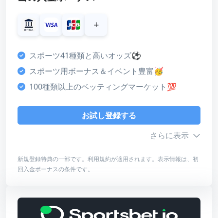
ボーナス
+
4
カスタマーサポート
スポーツ41種類と高いオッズ⚽
3
スポーツ用ボーナス＆イベント豊富🥳
決済方法
100種類以上のベッティングマーケット💯
5
ライセンス・安全性
お試し登録する
3
さらに表示
デザイン・使いやすさ
5
新規登録特典の一部です。利用規約が適用されます。表示情報は、初
回入金ボーナスの条件です。
総合評価
ボーナス詳細
4
最低入金額
¥2,000～50,000
最高額
¥5,000～200,000