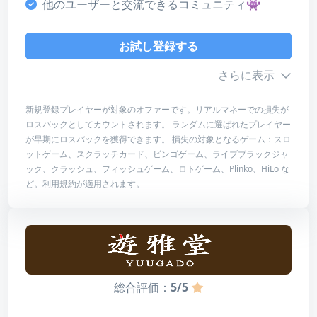
他のユーザーと交流できるコミュニティ👾
ライセンス・安全性
4
お試し登録する
デザイン・使いやすさ
さらに表示
4
新規登録プレイヤーが対象のオファーです。リアルマネーでの損失が
総合評価
ロスバックとしてカウントされます。 ランダムに選ばれたプレイヤー
ボーナス詳細
4
が早期にロスバックを獲得できます。 損失の対象となるゲーム：スロ
ットゲーム、スクラッチカード、ビンゴゲーム、ライブブラックジャ
最低入金額
-
ック、クラッシュ、フィッシュゲーム、ロトゲーム、Plinko、HiLo な
お試し登録する
ど。利用規約が適用されます。
最高額
$1,000
レビューを読む
賭け条件
賭け条件なし
有効期限
24時間
総合評価：
5/5