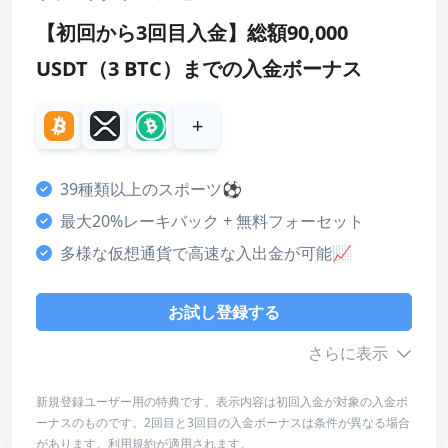
ボーナス
【初回から3回目入金】総額90,000
4
カスタマーサポート
USDT（3 BTC）までの入金ボーナス
4
+
決済方法
5
39種類以上のスポーツ⚽
ライセンス・安全性
最大20%レーキバック + 無料フォーセット
5
多様な仮想通貨で高速な入出金が可能📈
デザイン・使いやすさ
4
お試し登録する
総合評価
4
さらに表示
新規登録ユーザー用の特典です。表示内容は初回入金が対象の入金ボ
お試し登録する
ーナスのものです。2回目と3回目の入金ボーナスは条件が異なる場合
ボーナス詳細
があります。利用規約が適用されます。