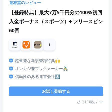
スコア
遊雅堂のレビュー
ボーナス
【登録特典】最大7万5千円分の100%初回
4
入金ボーナス（スポーツ）+ フリースピン
カスタマーサポート
60回
3
決済方法
+
4
ライセンス・安全性
超奮発な新規登録特典🙌
4
オンカジ兼ブックメーカー🚴‍♂️
デザイン・使いやすさ
信頼性のある運営会社🔝
4
総合評価
お試し登録する
4
さらに表示