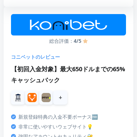
最低入金額
20ドル
最高額
100ドル
賭け条件
20倍（フリースピンのみ）
総合評価：
4/5
有効期限
21日＋7日
コニベットのレビュー
【初回入金対象】最大650ドルまでの65%
キャッシュバック
スコア
ボーナス
+
4
カスタマーサポート
新規登録特典の入金不要ボーナス🆓
4
非常に使いやすいウェブサイト💡
決済方法
強固なアカウントセキュリティ🔐