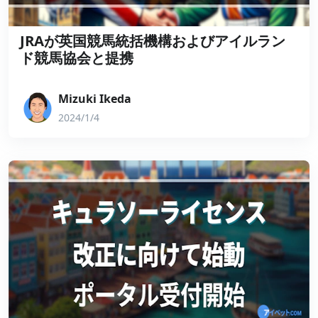
JRAが英国競馬統括機構およびアイルラン
ド競馬協会と提携
Mizuki Ikeda
2024/1/4