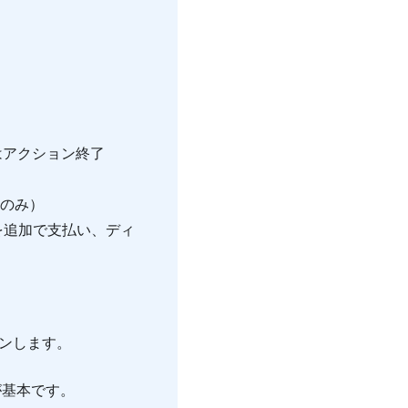
後はアクション終了
ルのみ）
”を追加で支払い、ディ
ンします。
が基本です。