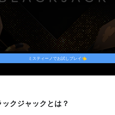
ミスティーノでお試しプレイ👈
ャックとは？
ラックジャックとは？
ャックのルール