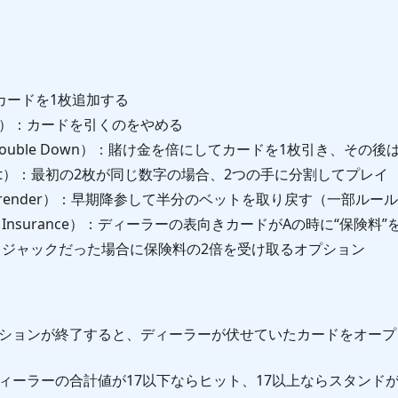
：カードを1枚追加する
nd）：カードを引くのをやめる
ouble Down）：賭け金を倍にしてカードを1枚引き、その
lit）：最初の2枚が同じ数字の場合、2つの手に分割してプレイ
rrender）：早期降参して半分のベットを取り戻す（一部ルー
Insurance）：ディーラーの表向きカードがAの時に“保険料
クジャックだった場合に保険料の2倍を受け取るオプション
ションが終了すると、ディーラーが伏せていたカードをオープ
ィーラーの合計値が17以下ならヒット、17以上ならスタンド