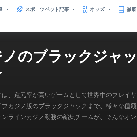
事
スポーツベット記事
オッズ
徹底
ジノのブラックジャ
介
クは、還元率が高いゲームとして世界中のプレイヤ
イブカジノ版のブラックジャックまで、様々な種類
オンラインカジノ勤務の編集チームが、そんなオン