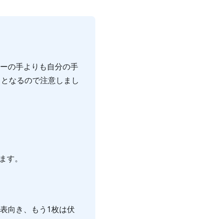
ラーの手よりも自分の手
」となるので注意しまし
ます。
表向き、もう1枚は伏