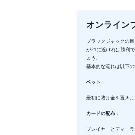
オンライン
ブラックジャックの目
が21に近ければ勝利
ょう。
基本的な流れは以下の
ベット
：
最初に賭け金を置きま
カードの配布
：
プレイヤーとディーラ