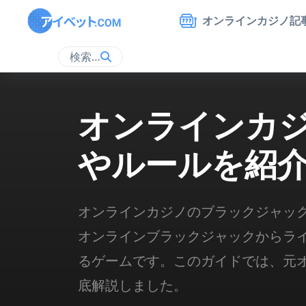
オンラインカジノ記
検索…
オンラインカ
やルールを紹
オンラインカジノのブラックジャッ
オンラインブラックジャックからラ
るゲームです。このガイドでは、元
底解説しました。