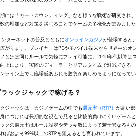
期には「カードカウンティング」など様々な戦術が研究され、
数の増加など対策を講じることでゲームの多様化が進みました
、インターネットの普及とともに
オンラインカジノ
が登場すると
広がります。プレイヤーはPCやモバイル端末から世界中のオ
ノとほぼ同じルールで気軽にプレイ可能に。2010年代以降は
向上により、実際のディーラーとリアルタイムで対戦できる「
ンライン上でも臨場感あふれる勝負が楽しめるようになってい
ブラックジャックで稼げる？
クジャックは、カジノゲームの中でも
還元率（RTP）
が高い部
身につければ長期的な視点で見ると比較的負けにくいゲームと
ックの還元率はルール設定やデッキ数によって若干異なるもの
ればおよそ99%以上のRTPを狙えるとも言われています。