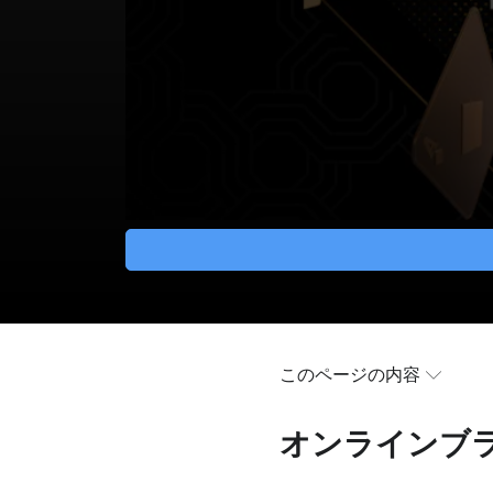
このページの内容
オンラインブラックジ
オンラインブ
オンラインブラックジ