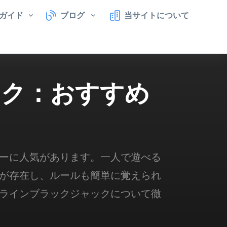
ガイド
ブログ
当サイトについて
ック：おすすめ
ーに人気があります。一人で遊べる
が存在し、ルールも簡単に覚えられ
ラインブラックジャックについて徹