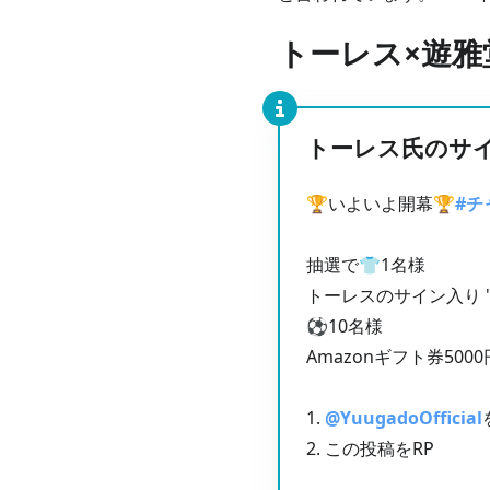
トーレス×遊
トーレス氏のサ
🏆いよいよ開幕🏆
#チ
抽選で👕1名様
トーレスのサイン入り 
⚽️10名様
Amazonギフト券500
1.
@YuugadoOfficial
2. この投稿をRP