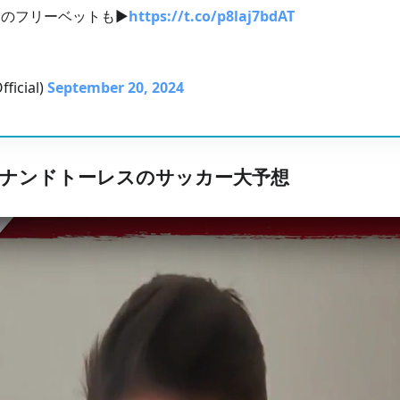
のフリーベットも▶️
https://t.co/p8laj7bdAT
icial)
September 20, 2024
ナンドトーレスのサッカー大予想