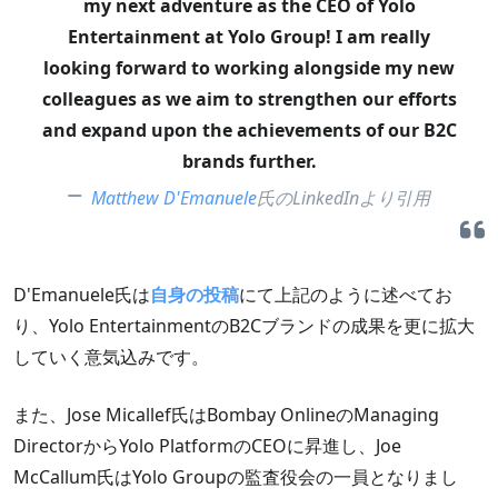
my next adventure as the CEO of Yolo
Entertainment at Yolo Group! I am really
looking forward to working alongside my new
colleagues as we aim to strengthen our efforts
and expand upon the achievements of our B2C
brands further.
Matthew D'Emanuele
氏のLinkedInより引用
D'Emanuele氏は
自身の投稿
にて上記のように述べてお
り、Yolo EntertainmentのB2Cブランドの成果を更に拡大
していく意気込みです。
また、Jose Micallef氏はBombay OnlineのManaging
DirectorからYolo PlatformのCEOに昇進し、Joe
McCallum氏はYolo Groupの監査役会の一員となりまし