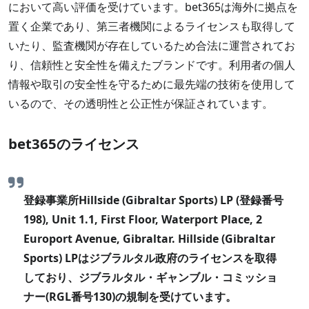
において高い評価を受けています。bet365は海外に拠点を
bet365のカスタマーサポート
置く企業であり、第三者機関によるライセンスも取得して
bet365のアカウント登録方法
いたり、監査機関が存在しているため合法に運営されてお
bet365の総合評価
り、信頼性と安全性を備えたブランドです。利用者の個人
情報や取引の安全性を守るために最先端の技術を使用して
いるので、その透明性と公正性が保証されています。
bet365のライセンス
登録事業所Hillside (Gibraltar Sports) LP (登録番号
198), Unit 1.1, First Floor, Waterport Place, 2
Europort Avenue, Gibraltar. Hillside (Gibraltar
Sports) LPはジブラルタル政府のライセンスを取得
しており、ジブラルタル・ギャンブル・コミッショ
ナー(RGL番号130)の規制を受けています。