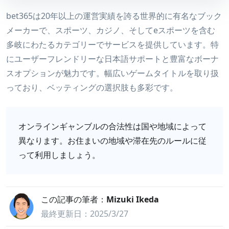
bet365は20年以上の運営実績を誇る世界的に有名なブック
メーカーで、スポーツ、カジノ、そしてeスポーツを含む
多岐にわたるカテゴリーでサービスを提供しています。特
にユーザーフレンドリーな日本語サポートと豊富なボーナ
スオプションが魅力です。幅広いゲームタイトルを取り扱
っており、ベッティングの選択肢も多彩です。
オンラインギャンブルの合法性は国や地域によって
異なります。お住まいの地域や滞在先のルールに従
って利用しましょう。
この記事の筆者：
Mizuki Ikeda
最終更新日：2025/3/27