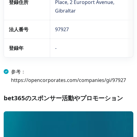
登録住所
Place, 2 Europort Avenue,
Gibraltar
法人番号
97927
登録年
-
参考：
https://opencorporates.com/companies/gi/97927
bet365のスポンサー活動やプロモーション