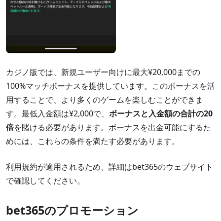
カジノ版では、新規ユーザー向けに最大¥20,000までの
100%マッチボーナスを提供しています。このボーナスを活
用することで、より多くのゲームを楽しむことができま
す。最低入金額は¥2,000で、
ボーナスと入金額の合計の20
倍
を賭ける必要があります。ボーナスを出金可能にするた
めには、これらの条件を満たす必要があります。
利用規約が適用されるため、詳細はbet365のウェブサイト
で確認してください。
bet365のプロモーション