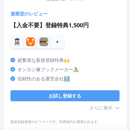
遊雅堂のレビュー
【入金不要】登録特典1,500円
+
超奮発な新規登録特典🙌
オンカジ兼ブックメーカー🚴‍♂️
信頼性のある運営会社🔝
お試し登録する
さらに表示
新規登録者用のオファーです。利用規約が適用されます。