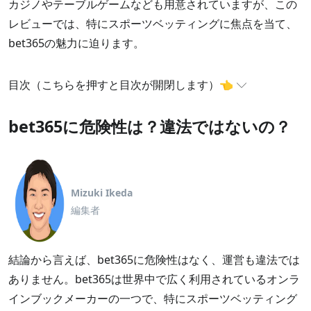
カジノやテーブルゲームなども用意されていますが、この
レビューを読む
レビューでは、特にスポーツベッティングに焦点を当て、
bet365の魅力に迫ります。
目次（こちらを押すと目次が開閉します）👈
bet365に危険性は？違法ではないの？
bet365に危険性は？違法ではないの？
bet365のウェルカムボーナス
bet365のプロモーション
bet365のVIPプログラム
Mizuki Ikeda
編集者
bet365の入金方法
bet365の出金方法
結論から言えば、bet365に危険性はなく、運営も違法では
bet365のスポーツベッティング
ありません。bet365は世界中で広く利用されているオンラ
bet365にアプリはある？
インブックメーカーの一つで、特にスポーツベッティング