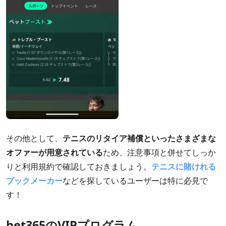
その他として、
テニスのリタイア補償といったさまざまな
オファーが用意されている
ため、注意事項と併せてしっか
りと利用規約で確認しておきましょう。
テニスに賭けれる
ブックメーカー
などを探しているユーザーは特に必見で
す！
bet365のVIPプログラム