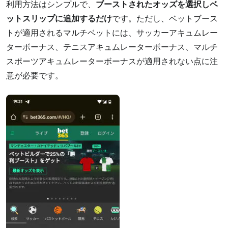
利用方法はシンプルで、
ブーストされたオッズを選択しベ
ットスリップに追加するだけ
です。ただし、ベットブース
トが適用されるマルチベットには、サッカーアキュムレー
ターボーナス、テニスアキュムレーターボーナス、マルチ
スポーツアキュムレーターボーナスが適用されない点に注
意が必要です。