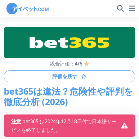
総合評価：
4/5
評価を残す
bet365は違法？危険性や評判を
徹底分析 (2026)
注意
bet365 は2024年12月18日付で日本語サー
ビスを終了しました。