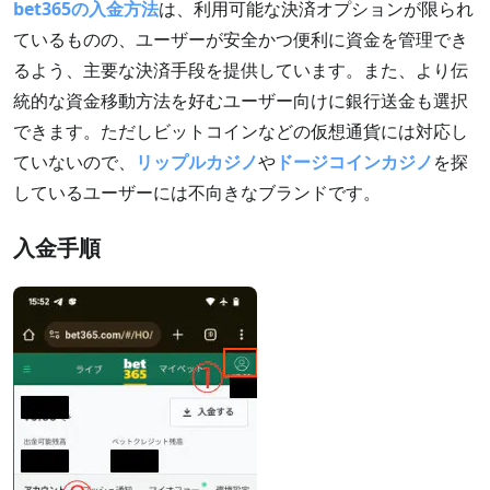
bet365の入金方法
は、利用可能な決済オプションが限られ
ているものの、ユーザーが安全かつ便利に資金を管理でき
るよう、主要な決済手段を提供しています。また、より伝
統的な資金移動方法を好むユーザー向けに銀行送金も選択
できます。ただしビットコインなどの仮想通貨には対応し
ていないので、
リップルカジノ
や
ドージコインカジノ
を探
しているユーザーには不向きなブランドです。
入金手順