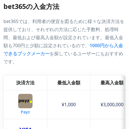
bet365の入金方法
bet365では、利用者の便宜を図るために様々な決済方法を
提供しており、それぞれの方法に応じた手数料、処理時
間、最低および最高入金額が設定されています。最低入金
額も700円と少額に設定されているので、
1000円から入金
できるブックメーカー
を探しているユーザーにもおすすめ
です。
決済方法
最低入金額
最高入金額
¥1,000
¥3,000,000
Payz