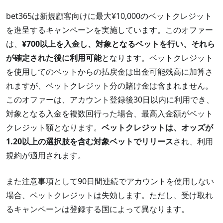
bet365は新規顧客向けに最大¥10,000のベットクレジット
を進呈するキャンペーンを実施しています。このオファー
は、
¥700以上を入金し、対象となるベットを行い、それら
が確定された後に利用可能
となります。ベットクレジット
を使用してのベットからの払戻金は出金可能残高に加算さ
れますが、ベットクレジット分の賭け金は含まれません。
このオファーは、アカウント登録後30日以内に利用でき、
対象となる入金を複数回行った場合、最高入金額がベット
クレジット額となります。
ベットクレジットは、オッズが
1.20以上の選択肢を含む対象ベットでリリース
され、利用
規約が適用されます。
また注意事項として90日間連続でアカウントを使用しない
場合、ベットクレジットは失効します。ただし、受け取れ
るキャンペーンは登録する国によって異なります。