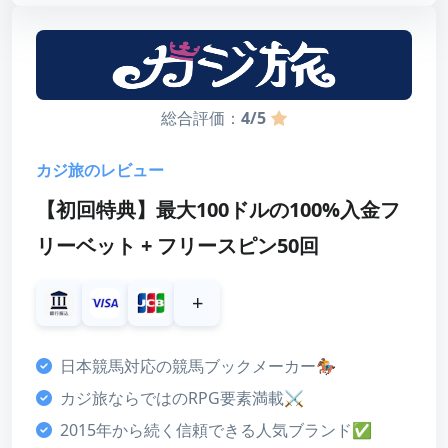
ボーナス詳細
最低入金額
不要
最高額
1,500円
総合評価：
4/5
賭け条件
要確認
カジ旅のレビュー
【初回特典】最大100ドルの100%入金フ
スコア
リーベット + フリースピン50回
ボーナス
5
+
スポーツベット
4
日本競馬対応の競馬ブックメーカー🏇
オンラインカジノ
カジ旅ならではのRPG要素満載⚔
4
2015年から続く信頼できる人気ブランド✅