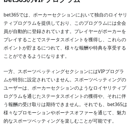
bet365では、ポーカーセクションにおいて独自のロイヤリ
ティプログラムを提供しており、このプログラムには全会
員が自動的に登録されています。プレイヤーがポーカーを
プレイすることでステータスポイントを獲得し、これらの
ポイントが貯まるにつれて、様々な報酬や特典を享受する
ことができるようになります。
一方、スポーツベッティングセクションにはVIPプログラ
ムが特別に設定されていません。スポーツベッティングの
ユーザーは、ポーカーセクションのようなロイヤリティプ
ログラムを通じたステータスポイントの獲得や、それに伴
う報酬の受け取りは期待できません。それでも、bet365は
様々なプロモーションやボーナスオファーを通じて、魅力
的なスポーツベッティングを楽しむことが可能です。