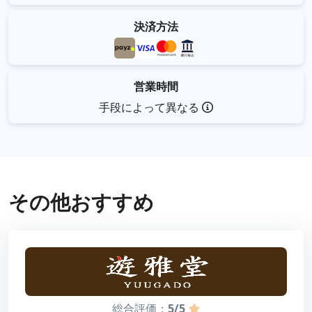
決済方法
営業時間
手段によって異なる
その他おすすめ
総合評価：
5/5