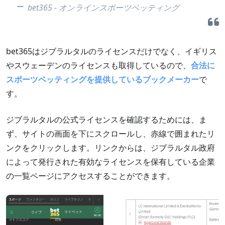
bet365 - オンラインスポーツベッティング
bet365はジブラルタルのライセンスだけでなく、イギリス
やスウェーデンのライセンスも取得しているので、
合法に
スポーツベッティングを提供しているブックメーカー
で
す。
ジブラルタルの公式ライセンスを確認するためには、ま
ず、サイトの画面を下にスクロールし、赤線で囲まれたリ
ンクをクリックします。リンクからは、ジブラルタル政府
によって発行された有効なライセンスを保有している企業
の一覧ページにアクセスすることができます。