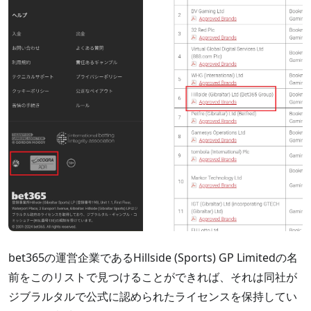
bet365の運営企業であるHillside (Sports) GP Limitedの名
前をこのリストで見つけることができれば、それは同社が
ジブラルタルで公式に認められたライセンスを保持してい