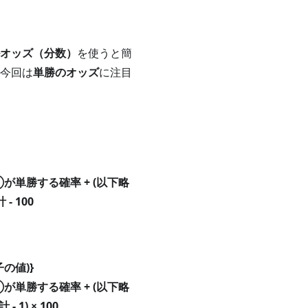
オッズ（分数）
を使うと簡
今回は
単勝のオッズ
に注目
が単勝する確率 + (以下略
 100
の値)}
が単勝する確率 + (以下略
) × 100