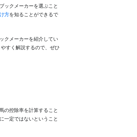
ブックメーカーを選ぶこと
け方
を知ることができるで
ックメーカーを紹介してい
りやすく解説するので、ぜひ
馬の控除率を計算すること
に一定ではないということ