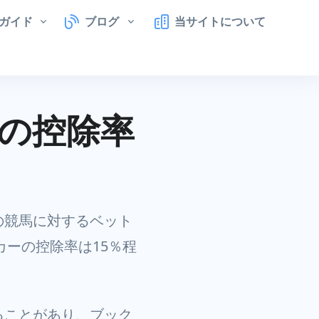
ガイド
ブログ
当サイトについて
の控除率
の競馬に対するベット
カーの控除率は15％程
ることがあり、ブック