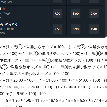
 (1 ÷ 馬①の単勝少数オッズ × 100) + (1 ÷ 馬②の単勝少数オッズ
× 100) + (1 ÷ 馬④の単勝少数オッズ × 100) + (1 ÷ 馬⑤の単勝
オッズ × 100) + (1 ÷ 馬⑦の単勝少数オッズ × 100) + (1
1 ÷ 馬⑨の単勝少数オッズ × 100) + (1 ÷ 馬⑩の単勝少数オッズ × 1
 + (1 ÷ 馬⑫の単勝少数オッズ × 100) - 100
÷ 20.00 × 100) + (1 ÷ 51.00 × 100) + (1 ÷ 51.00 × 100) + (1 ÷
29.00 × 100) + (1 ÷ 20.00 × 100) + (1 ÷ 17.00 × 100) + (1 ÷ 1.75 ×
00) + (1 ÷ 9.50 × 100) - 100
+ 1.96 + 1.96 + 11.76 + 18.18 + 3.45 + 5 + 5.88 + 57.14 + 3