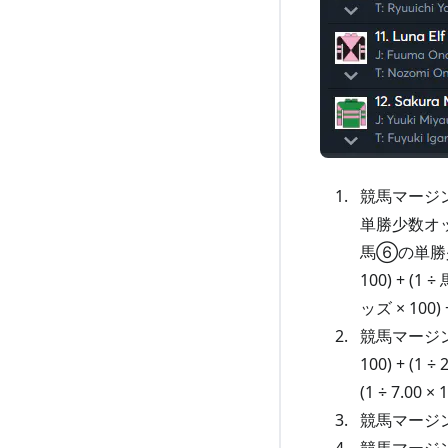
競馬マージン =
単勝少数オッズ 
馬⑥の単勝少数
100) + (
ッズ × 100)
競馬マージン = (1 
100) + (1 ÷ 
(1 ÷ 7.00 × 1
競馬マージン = 5 