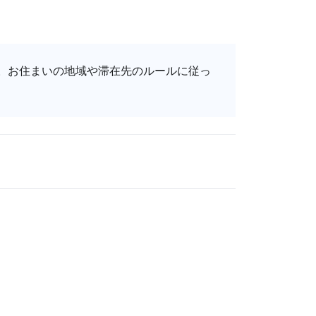
。お住まいの地域や滞在先のルールに従っ