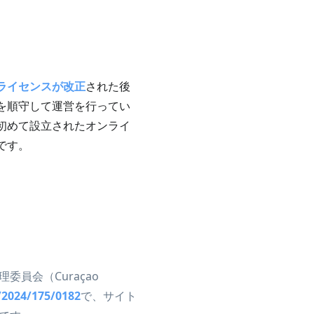
ライセンスが改正
された後
を順守して運営を行ってい
初めて設立されたオンライ
です。
員会（Curaçao
2024/175/0182
で、サイト