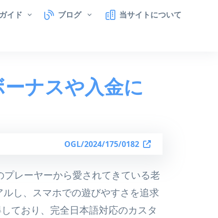
ガイド
ブログ
当サイトについて
ボーナスや入金に
OGL/2024/175/0182
くのプレーヤーから愛されてきている老
ーアルし、スマホでの遊びやすさを追求
得しており、完全日本語対応のカスタ