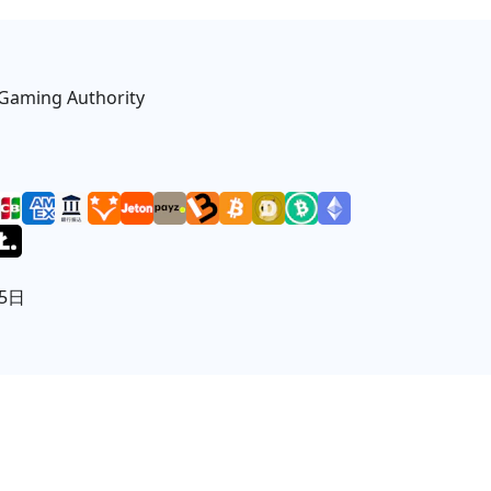
がコンテンツ作成に携わっています。業界
意思決定ができることを目標に掲げ、公正
Gaming Authority
5日