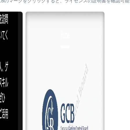
CBのマークをクリックすると、ライセンスの証明書を確認可能