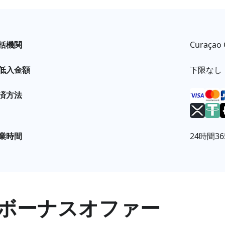
当サイトでは、アイゲーミング業界の専門知識を身に付けた者
に精通した担当チームは、読者の皆様が十分な情報を得た上で
かつ詳細なレビューの作成に尽力しています。
括機関
Curaçao 
当サイトの評価基準
低入金額
下限なし
済方法
業時間
24時間36
ボーナスオファー