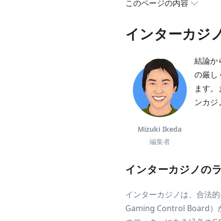
このページの内容
インターカジノは違法
インターカジ
インターカジノのボー
結論か
インターカジノのロイ
の厳し
インターカジノの決済
ます。
インターカジノのカジ
ンカジ
インターカジノの責任
Mizuki Ikeda
インターカジノのカス
編集者
インターカジノの始め
インターカジノの
インターカジノは、合法的
Gaming Control 