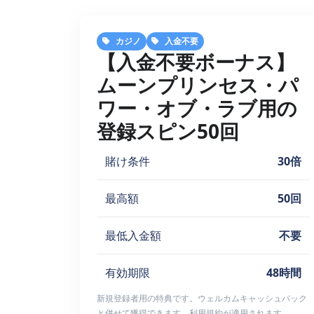
カジノ
入金不要
【入金不要ボーナス】
ムーンプリンセス・パ
ワー・オブ・ラブ用の
登録スピン50回
賭け条件
30倍
最高額
50回
最低入金額
不要
有効期限
48時間
新規登録者用の特典です。ウェルカムキャッシュバック
と併せて獲得できます。利用規約が適用されます。