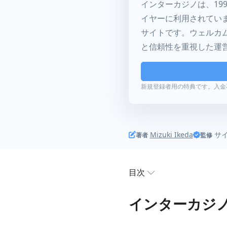
インターカジノは、19
イヤーに利用されてい
サイトです。ウェルカ
と信頼性を重視した運
新規登録者用の特典です。入金
Mizuki Ikeda
サ
著者
監修
目次
インターカジノで使え
インターカジ
インターカジノのクレ