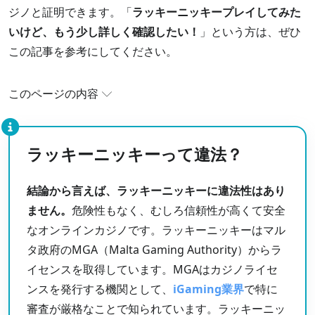
ジノと証明できます。「
ラッキーニッキープレイしてみた
いけど、もう少し詳しく確認したい！
」という方は、ぜひ
この記事を参考にしてください。
このページの内容
ラッキーニッキーって違法？
ラッキーニッキーって違法？
ラッキーニッキーのボーナス・プロモーションにつ
いて
結論から言えば、ラッキーニッキーに違法性はあり
ラッキーニッキーのVIPプログラム
ません。
危険性もなく、むしろ信頼性が高くて安全
ラッキーニッキーの入金・出金について
なオンラインカジノです。ラッキーニッキーはマル
ラッキーニッキーのアカウント認証
タ政府のMGA（Malta Gaming Authority）からラ
イセンスを取得しています。MGAはカジノライセ
ラッキーニッキーのカジノゲーム
ンスを発行する機関として、
iGaming業界
で特に
ラッキーニッキーのスポーツベット
審査が厳格なことで知られています。ラッキーニッ