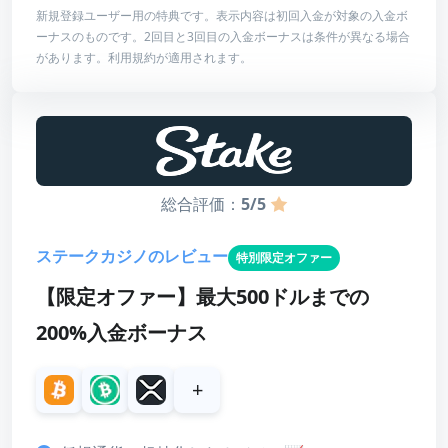
新規登録ユーザー用の特典です。表示内容は初回入金が対象の入金ボ
ーナスのものです。2回目と3回目の入金ボーナスは条件が異なる場合
ボーナス詳細
があります。利用規約が適用されます。
最低入金額
10 USDT（または相当）
最高額
30,000 USDT
賭け条件
35倍
総合評価：
5/5
有効期限
7日
ステークカジノのレビュー
特別限定オファー
【限定オファー】最大500ドルまでの
スコア
200%入金ボーナス
ボーナス
4
+
カスタマーサポート
3