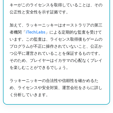
ラッキーニッキーのアプリ
キーがこのライセンスを取得していることは、その
公正性と安全性を示す証拠です。
ラッキーニッキーの責任あるゲーミングについて
ラッキーニッキーのカスタマーサポート
加えて、ラッキーニッキーはオーストラリアの第三
ラッキーニッキーの始め方
者機関「
iTechLabs
」による定期的な監査を受けて
います。この監査は、ライセンス取得後もゲームの
ラッキーニッキーの総合評価
プログラムが不正に操作されていないこと、公正か
ラッキーニッキーの現行プロモーション
つ公平に運営されていることを保証するものです。
ラッキーニッキーのよくある質問
そのため、プレイヤーはイカサマの心配なくプレイ
を楽しむことができるでしょう​​。
ラッキーニッキーの合法性や信頼性を確かめるた
め、ライセンスや安全対策、運営会社をさらに詳し
く分析していきます。