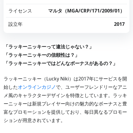
ライセンス
マルタ（MGA/CRP/171/2009/01）
スコア
設立年
2017
ボーナス
4
「ラッキーニッキーって違法じゃない？」
カスタマーサポート
「ラッキーニッキーの信頼性は？」
4
「ラッキーニッキーではどんなボーナスがあるの？」
決済方法
5
ラッキーニッキー（Lucky Niki）は2017年にサービスを開
始した
オンラインカジノ
で、ユーザーフレンドリーなアニ
ライセンス・安全性
メ風のキャラクターデザインを特徴としています。ラッキ
5
ーニッキーは新規プレイヤー向けの魅力的なボーナスと豊
デザイン・使いやすさ
富なプロモーションを提供しており、毎日異なるプロモー
4
ションが用意されています。
総合評価