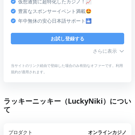
仮想通貨に超特化したカジノ！📈
決済方法
豊富なスポンサーイベント満載🤩
5
年中無休の安心日本語サポート🛅
ライセンス・安全性
4
お試し登録する
デザイン・使いやすさ
さらに表示
4
当サイトのリンク経由で登録した場合のみ有効なオファーです。利用
総合評価
規約が適用されます。
ボーナス詳細
4
最低入金額
100ドル
お試し登録する
ラッキーニッキー（LuckyNiki）につい
最高額
500ドル
て
レビューを読む
賭け条件
40倍
有効期限
なし
プロダクト
オンラインカジノ