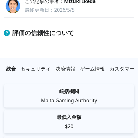
この記事の筆者：
Mizuki Ikeda
最終更新日：2026/5/5
評価の信頼性について
当サイトでは、アイゲーミング業界の専門知識を身
に付けた者がコンテンツ作成に携わっています。業
総合
セキュリティ
決済情報
ゲーム情報
カスタマー
界に精通した担当チームは、読者の皆様が十分な情
報を得た上で意思決定ができることを目標に掲げ、
統括機関
公正かつ詳細なレビューの作成に尽力しています。
Malta Gaming Authority
当サイトの評価基準
最低入金額
$20