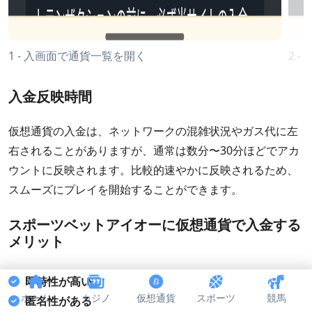
1 - 入画面で通貨一覧を開く
2 
入金反映時間
仮想通貨の入金は、ネットワークの混雑状況やガス代に左
右されることがありますが、通常は数分〜30分ほどでアカ
ウントに反映されます。比較的速やかに反映されるため、
スムーズにプレイを開始することができます。
スポーツベットアイオーに仮想通貨で入金する
メリット
即時性が高い
ホーム
カジノ
仮想通貨
スポーツ
競馬
匿名性がある