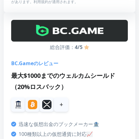
があります。利用規約が適用されます。
レビューを読む
最低入金額
10 USDT（または相当）
最高額
30,000 USDT
賭け条件
35倍
総合評価：
4/5
有効期限
7日
BC.Gameのレビュー
最大$1000までのウェルカムシールド
スコア
（20%ロスバック）
ボーナス
4
+
カスタマーサポート
3
迅速な仮想出金のブックメーカー🏦
決済方法
100種類以上の仮想通貨に対応📈