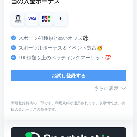
当の入金ボーナス
スコア
ボーナス
+
4
カスタマーサポート
スポーツ41種類と高いオッズ⚽
3
スポーツ用ボーナス＆イベント豊富🥳
決済方法
100種類以上のベッティングマーケット💯
5
ライセンス・安全性
お試し登録する
3
さらに表示
デザイン・使いやすさ
5
新規登録特典の一部です。利用規約が適用されます。表示情報は、初
回入金ボーナスの条件です。
総合評価
ボーナス詳細
4
最低入金額
¥2,000～50,000