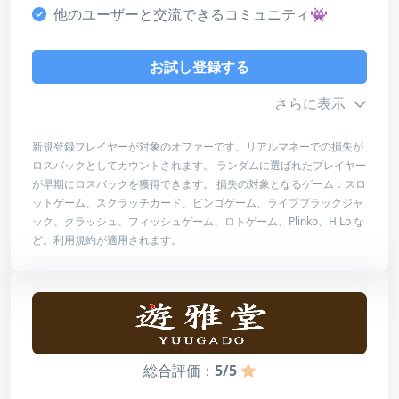
5
他のユーザーと交流できるコミュニティ👾
ライセンス・安全性
4
お試し登録する
デザイン・使いやすさ
さらに表示
4
新規登録プレイヤーが対象のオファーです。リアルマネーでの損失が
総合評価
ロスバックとしてカウントされます。 ランダムに選ばれたプレイヤー
ボーナス詳細
4
が早期にロスバックを獲得できます。 損失の対象となるゲーム：スロ
ットゲーム、スクラッチカード、ビンゴゲーム、ライブブラックジャ
最低入金額
-
ック、クラッシュ、フィッシュゲーム、ロトゲーム、Plinko、HiLo な
お試し登録する
ど。利用規約が適用されます。
最高額
$1,000
レビューを読む
賭け条件
賭け条件なし
有効期限
24時間
総合評価：
5/5