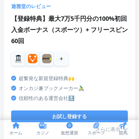
スコア
遊雅堂のレビュー
ボーナス
【登録特典】最大7万5千円分の100%初回
4
入金ボーナス（スポーツ）+ フリースピン
カスタマーサポート
60回
3
決済方法
+
4
ライセンス・安全性
超奮発な新規登録特典🙌
4
オンカジ兼ブックメーカー🚴‍♂️
デザイン・使いやすさ
信頼性のある運営会社🔝
4
総合評価
お試し登録する
4
さらに表示
ホーム
カジノ
仮想通貨
スポーツ
競馬