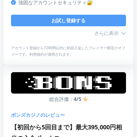
強固なアカウントセキュリティ🔐
4
ライセンス・安全性
お試し登録する
4
さらに表示
デザイン・使いやすさ
5
アカウント登録から72時間以内に初回入金したプレイヤー限定のオフ
ァーです。利用規約が適用されます。
総合評価
ボーナス詳細
4
最低入金額
100ドル
最高額
650ドル
お試し登録する
賭け条件
なし
総合評価：
4/5
レビューを読む
有効期限
72時間
ボンズカジノのレビュー
【初回から5回目まで】最大395,000円相