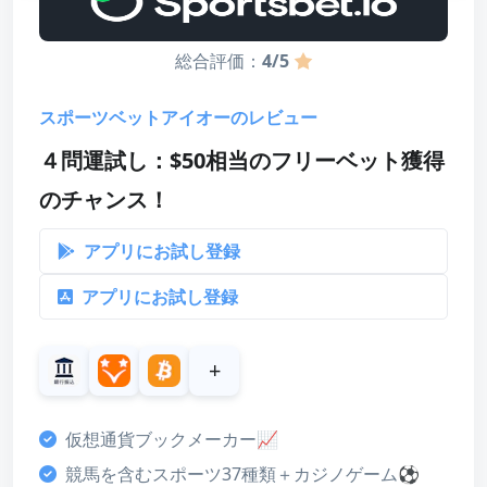
最高額
¥5,000～200,000
お試し登録する
賭け条件
25～30倍
総合評価：
4/5
レビューを読む
有効期限
30日
スポーツベットアイオーのレビュー
４問運試し：$50相当のフリーベット獲得
のチャンス！
スコア
ボーナス
アプリにお試し登録
4
アプリにお試し登録
カスタマーサポート
4
+
決済方法
4
仮想通貨ブックメーカー📈
ライセンス・安全性
競馬を含むスポーツ37種類＋カジノゲーム⚽
4