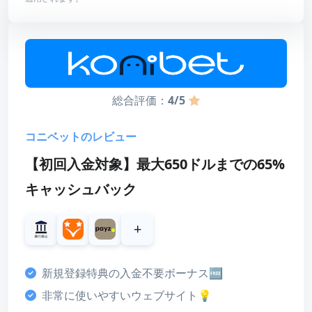
ボーナス詳細
最低入金額
20ドル
最高額
100ドル
賭け条件
20倍（フリースピンのみ）
総合評価：
4/5
有効期限
21日＋7日
コニベットのレビュー
【初回入金対象】最大650ドルまでの65%
キャッシュバック
スコア
ボーナス
+
4
カスタマーサポート
新規登録特典の入金不要ボーナス🆓
4
非常に使いやすいウェブサイト💡
決済方法