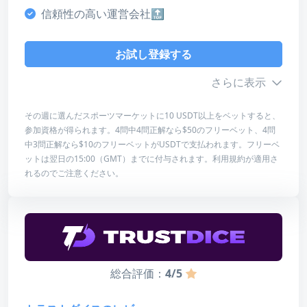
信頼性の高い運営会社🔝
デザイン・使いやすさ
5
お試し登録する
総合評価
さらに表示
4
その週に選んだスポーツマーケットに10 USDT以上をベットすると、
参加資格が得られます。4問中4問正解なら$50のフリーベット、4問
お試し登録する
ボーナス詳細
中3問正解なら$10のフリーベットがUSDTで支払われます。フリーベ
ットは翌日の15:00（GMT）までに付与されます。利用規約が適用さ
レビューを読む
最低入金額
10 USDT
れるのでご注意ください。
最高額
50 USDT
賭け条件
なし
総合評価：
4/5
スコア