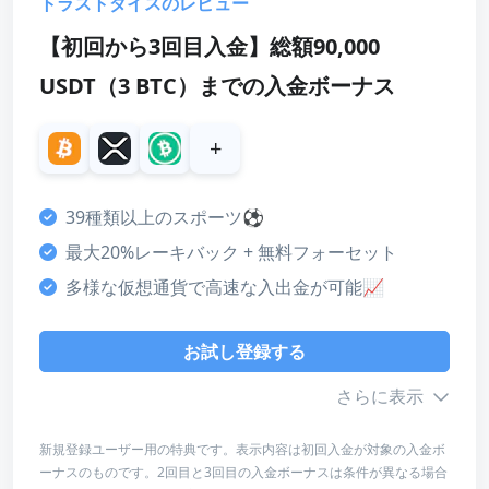
トラストダイスのレビュー
ボーナス
【初回から3回目入金】総額90,000
4
カスタマーサポート
USDT（3 BTC）までの入金ボーナス
4
+
決済方法
5
39種類以上のスポーツ⚽
ライセンス・安全性
最大20%レーキバック + 無料フォーセット
5
多様な仮想通貨で高速な入出金が可能📈
デザイン・使いやすさ
4
お試し登録する
総合評価
4
さらに表示
新規登録ユーザー用の特典です。表示内容は初回入金が対象の入金ボ
お試し登録する
ーナスのものです。2回目と3回目の入金ボーナスは条件が異なる場合
ボーナス詳細