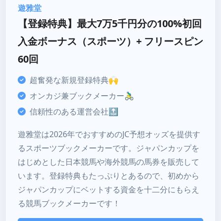
遊雅堂
のトップ競走馬が集まることから、競馬ファンにとって非
【登録特典】最大7万5千円分の100%初回
常に注目されるイベントとなっています。1975年に始ま
り、以来多くの名馬たちがこのレースで戦ってきました。
入金ボーナス（スポーツ）+ フリースピン
ジャパンカップは、競馬界において重要な地位を占める、
60回
名高い競争です。
超奮発な新規登録特典🙌
オンカジ兼ブックメーカー🚴‍♂️
信頼性のある運営会社🔝
遊雅堂は2026年でおすすめのJC予想オッズを提供す
るスポーツブックメーカーです。ジャパンカップを
はじめとした日本競馬や海外競馬の馬券を販売して
います。登録特典もたっぷりとあるので、初めから
ジャパンカップにベットする資金を十二分にもらえ
る競馬ブックメーカーです！