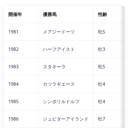
開催年
優勝馬
性齢
1981
メアジードーツ
牝5
1982
ハーフアイスト
牡3
1983
スタネーラ
牝5
1984
カツラギエース
牡4
1985
シンボリルドルフ
牡4
1986
ジュピターアイランド
牡7