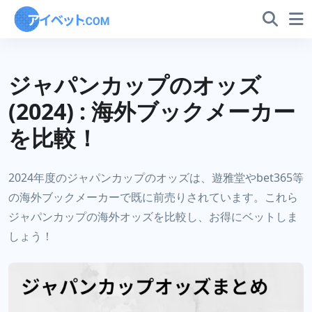
ジャパンカップのオッズ
(2024) : 海外ブックメーカー
を比較！
2024年度のジャパンカップのオッズは、遊雅堂やbet365等
の海外ブックメーカーで既に前売りされています。これら
ジャパンカップの海外オッズを比較し、お得にベットしま
しょう！