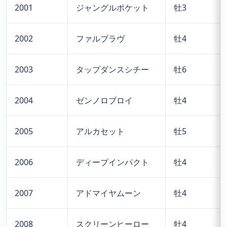
2001
ジャングルポケット
牡3
2002
ファルブラヴ
牡4
2003
タップダンスシチー
牡6
2004
ゼンノロブロイ
牡4
2005
アルカセット
牡5
2006
ディープインパクト
牡4
2007
アドマイヤムーン
牡4
2008
スクリーンヒーロー
牡4