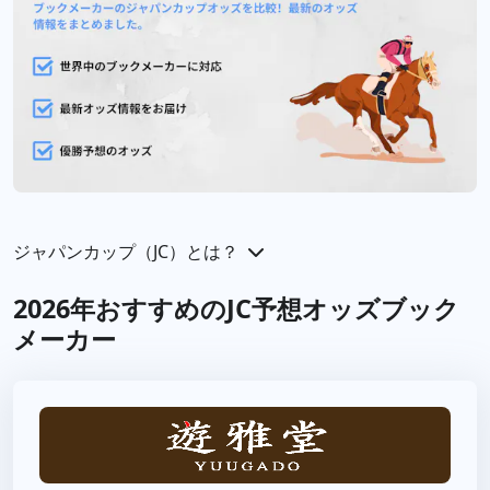
ジャパンカップ（JC）とは？
2026年おすすめのJC予想オッズブック
メーカー
ジャパンカップ（JC）とは？
ジャパンカップ（Japan Cup、略してJC）とは、日本で開
催される有名な競馬のレースの一つです。毎年11月に東京
競馬場で行われ、国際的なレースとしても知られていま
す。このレースは、芝2400メートルの距離で、特に国内外