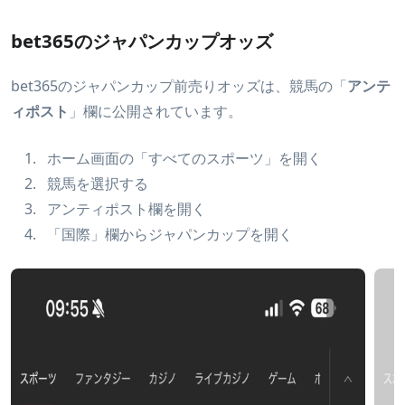
bet365のジャパンカップオッズ
bet365のジャパンカップ前売りオッズは、競馬の「
アンテ
ィポスト
」欄に公開されています。
ホーム画面の「すべてのスポーツ」を開く
競馬を選択する
アンティポスト欄を開く
「国際」欄からジャパンカップを開く