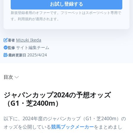
お試し登録する
新規登録者用のオファーです。フリーベットはスポーツベット専用で
す。利用規約が適用されます。
Mizuki Ikeda
著者
サイト編集チーム
監修
2025/4/24
最終更新日
目次
ジャパンカップ2024の予想オッズ（G1・芝
ジャパンカップ2024の予想オッズ
2400m）
（G1・芝2400m）
ジャパンカップのオッズ計算機
以下に、2024年度のジャパンカップ（G1・芝2400m）の
各ブックメーカーでジャパンカップの予想オッズを
オッズを公開している
競馬ブックメーカー
をまとめまし
見つける方法