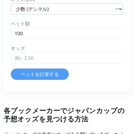
ベット額
オッズ
ベットを計算する
各ブックメーカーでジャパンカップの
予想オッズを見つける方法