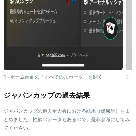
1 - ホーム画面の「すべてのスポーツ」を開く
2 
ジャパンカップの過去結果
ジャパンカップの過去全大会における結果（優勝馬）をま
とめました。性齢のデータもあるので、是非参考にしてみ
てください。