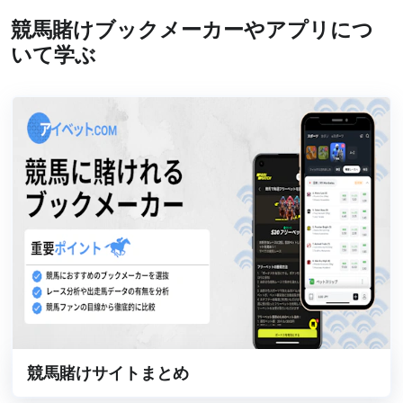
競馬賭けブックメーカーやアプリにつ
いて学ぶ
競馬賭けサイトまとめ