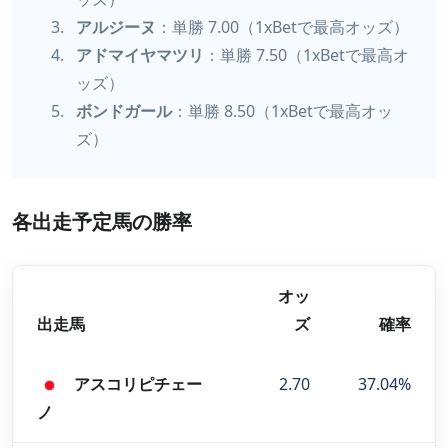
アルジーヌ
：単勝 7.00（1xBetで最高オッズ）
アドマイヤマツリ
：単勝 7.50（1xBetで最高オ
ッズ）
ボンドガール
：単勝 8.50（1xBetで最高オッ
ズ）
各出走予定馬の勝率
オッ
出走馬
ズ
確率
アスコリピチェー
2.70
37.04%
ノ