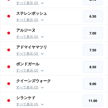
すべて表示 (2)
ステレンボッシュ
6.50
すべて表示 (2)
アルジーヌ
7.00
すべて表示 (2)
アドマイヤマツリ
7.50
すべて表示 (2)
ボンドガール
8.50
すべて表示 (2)
クイーンズウォーク
9.00
すべて表示 (2)
シランケド
11.00
すべて表示 (2)