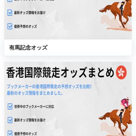
有馬記念オッズ