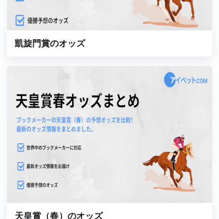
凱旋門賞のオッズ
天皇賞（春）のオッズ