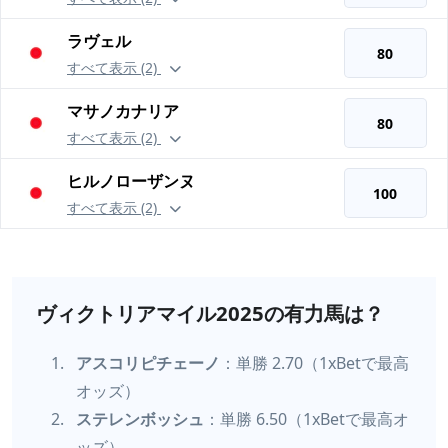
ラヴェル
80
すべて表示 (2)
マサノカナリア
80
すべて表示 (2)
ヒルノローザンヌ
100
すべて表示 (2)
ヴィクトリアマイル2025の有力馬は？
アスコリピチェーノ
：単勝 2.70（1xBetで最高
オッズ）
ステレンボッシュ
：単勝 6.50（1xBetで最高オ
ッズ）