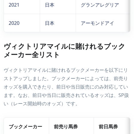
2021
日本
グランアレグリア
2020
日本
アーモンドアイ
ヴィクトリアマイルに賭けれるブック
メーカー全リスト
ヴィクトリアマイルに賭けれるブックメーカーを以下にリ
ストアップしました。ブックメーカーによっては、前売り
オッズを購入できたり、前日や当日販売にのみ対応してい
ます。なお、前日や当日に販売されているオッズは、SP扱
い（レース開始時のオッズ）です。
ブックメーカー
前売り馬券
前日馬券