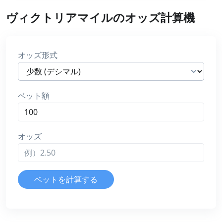
ヴィクトリアマイルのオッズ計算機
オッズ形式
ベット額
オッズ
ベットを計算する