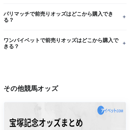
ています。
ヴィクトリアマイルは東京競馬場で開催されます。
パリマッチで前売りオッズはどこから購入でき
る？
パリマッチの競馬前売りオッズは、競馬の「長期ベット」
ワンバイベットで前売りオッズはどこから購入で
から購入可能です。長期ベットは、メニューから「競馬」
きる？
を開き、「今後」タブへ進むと表示されます。
ワンバイベットの競馬前売りオッズは「アンテポスト」か
ら購入できます。これは、スポーツ欄から「競馬アンテポ
スト」を開くと確認可能です。ただし「ライブ」タブのス
その他競馬オッズ
ポーツ欄には表示されていないので注意しましょう。