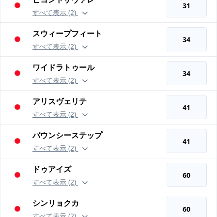
31
すべて表示 (2)
スウィープフィート
34
すべて表示 (2)
ワイドラトゥール
34
すべて表示 (2)
アリスヴェリテ
41
すべて表示 (2)
バウンシーステップ
41
すべて表示 (2)
ドゥアイズ
60
すべて表示 (2)
シンリョクカ
60
すべて表示 (2)