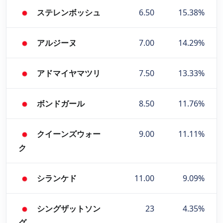
ステレンボッシュ
6.50
15.38%
アルジーヌ
7.00
14.29%
アドマイヤマツリ
7.50
13.33%
ボンドガール
8.50
11.76%
クイーンズウォー
9.00
11.11%
ク
シランケド
11.00
9.09%
シングザットソン
23
4.35%
グ