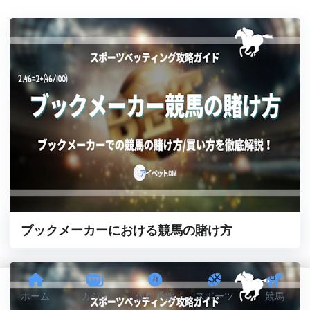
ブックメーカーにおける競馬の賭け方
ホーム
カジノ
仮想通貨
スポーツ
競馬