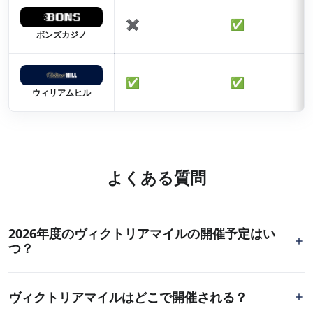
✖
✅
ボンズカジノ
✅
✅
ウィリアムヒル
よくある質問
2026年度のヴィクトリアマイルの開催予定はい
つ？
2026年度のヴィクトリアマイルは、5月18日（日曜日）に
ヴィクトリアマイルはどこで開催される？
開催予定です。第11レース目で15時40分に発走が予定され