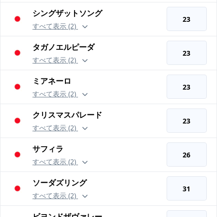
シングザットソング
23
すべて表示 (2)
タガノエルピーダ
23
すべて表示 (2)
ミアネーロ
23
すべて表示 (2)
クリスマスパレード
23
すべて表示 (2)
サフィラ
26
すべて表示 (2)
ソーダズリング
31
すべて表示 (2)
ビヨンドザヴァレー